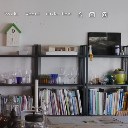
Works
About
Order flow