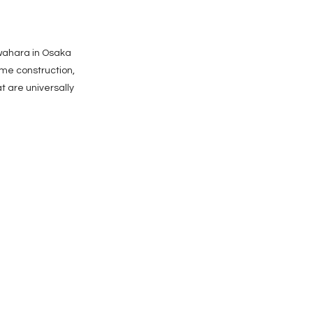
wahara in Osaka
ome construction,
t are universally