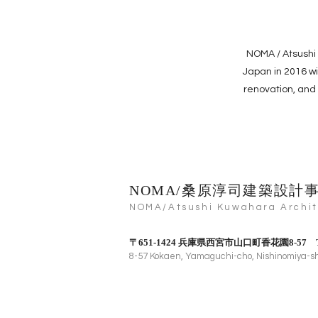
NOMA / Atsushi
Japan in 2016 wi
renovation, and 
NOMA/桑原淳司建築設計
NOMA/Atsushi Kuwahara Archite
〒651-1424 兵庫県西宮市山口町香花園8-57
8-57 Kokaen, Yamaguchi-cho, Nishinomiya-