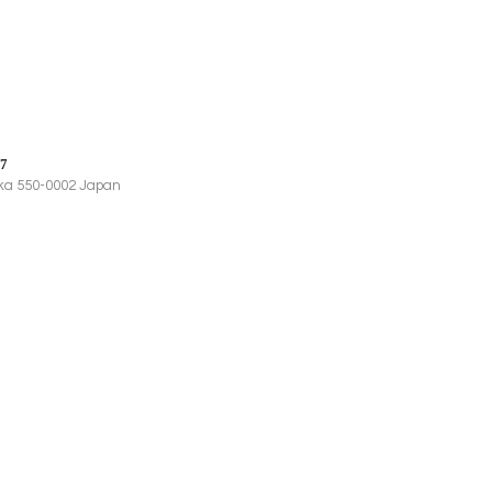
7
saka 550-0002 Japan