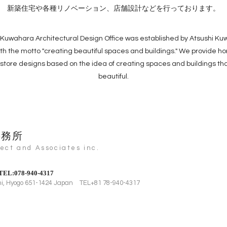
新築住宅や各種リノベーション、店舗設計などを行っております。
 Kuwahara Architectural Design Office was established by Atsushi Ku
th the motto "creating beautiful spaces and buildings." We provide h
store designs based on the idea of creating spaces and buildings tha
beautiful.
事務所
ct and Associates inc.
TEL:078-940-4317
shi, Hyogo 651-1424 Japan
TEL+81 78-940-4317