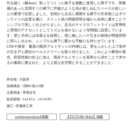
竹を細く（幅4mm）割ってつくった格子を無数に使用した障子です。閉塞
感のあった玄関すぐの廊下に坪庭のような光が差し込むスペースが欲しい
との要望で設置しました。玄関から左右に展開する廊下の天井面にはダウ
ンライトの設置を避け、スリット状の間接照明を端から全体に通すことで
シンプルで美しく仕上がりました。足元のマイクロフットライトは実用性
と照明のアクセントとしてリズムを崩さないよう等間隔に設置していま
す。壁と天井には珪藻土を採用し、壁に施したハケ引きの表情が間接照明
に照らし出され、シンプルな廊下に暖かな手触りを持たせています。
LDKや寝室、書斎の既存アルミサッシの内側には、壁をふかした上で造作
の引き戸と調光ロールスクリーンを取り付けました。これにより断熱や遮
光、防音性能の向上に加え、既存アルミサッシを視界から消すことで木や
土の素材に囲まれた、より上質な住空間とすることができました。
所在地 / 大阪府
規模構造 / 5階RC造の3階
主要用途 / 専用住宅
延床面積 / 144.83㎡（43.81坪）
施工 / 匠建築工房
architecturephoto®掲載
【TECTURE MAG】掲載