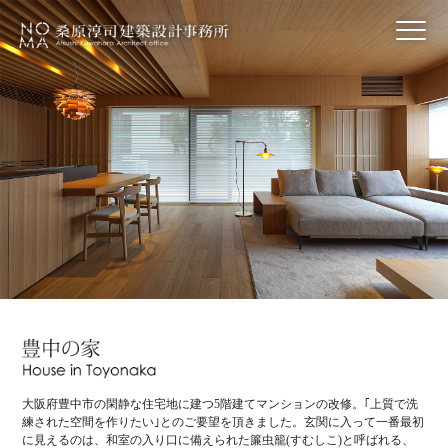
大阪府豊中市の閑静な住宅地に建つ5階建てマンションの改修。｢上質で洗
練された空間を作りたい｣とのご要望を頂きました。玄関に入って一番最初
に見えるのは、和室の入り口に備えられた簾虫籠(すむしこ)と呼ばれる、